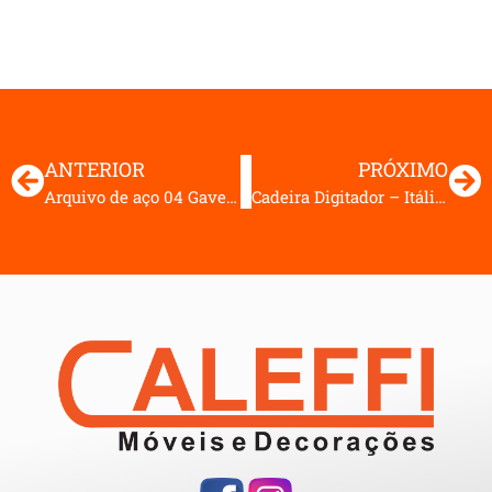
ANTERIOR
PRÓXIMO
Arquivo de aço 04 Gavetas
Cadeira Digitador – Itália Econômica Lombar