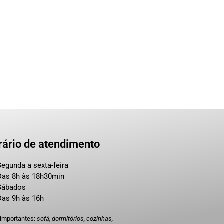
rário de atendimento
Segunda a sexta-feira
Das 8h às 18h30min
Sábados
Das 9h às 16h
importantes:
sofá, dormitórios, cozinhas,