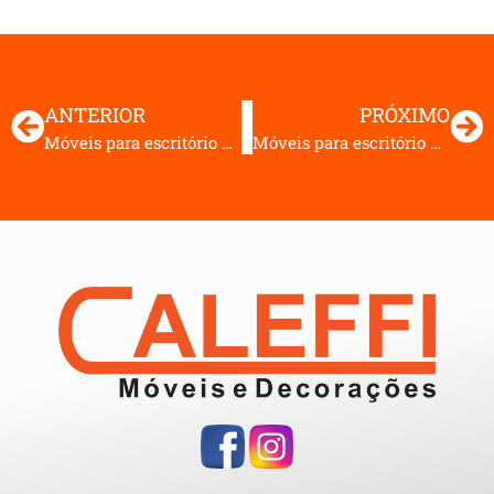
ANTERIOR
PRÓXIMO
Móveis para escritório 02 linha M25
Móveis para escritório 06 linha M25