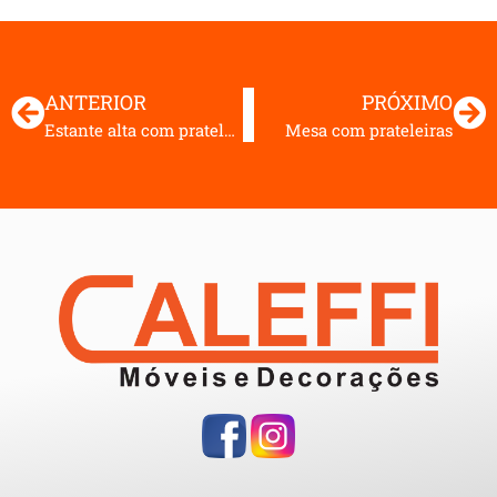
ANTERIOR
PRÓXIMO
Estante alta com prateleiras
Mesa com prateleiras