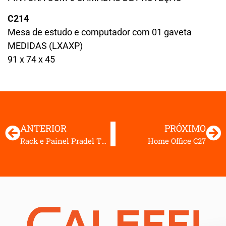
C214
Mesa de estudo e computador com 01 gaveta
MEDIDAS (LXAXP)
91 x 74 x 45
ANTERIOR
PRÓXIMO
Rack e Painel Pradel TB183 – TB183L
Home Office C27