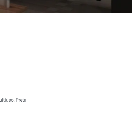
2
ltiuso
,
Preta