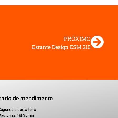
PRÓXIMO
Estante Design ESM 218
rário de atendimento
Segunda a sexta-feira
Das 8h às 18h30min