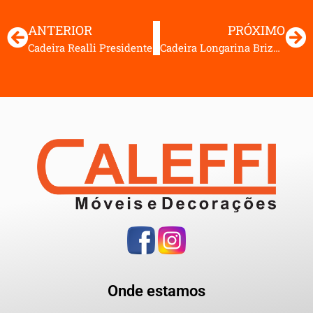
ANTERIOR
PRÓXIMO
Cadeira Realli Presidente
Cadeira Longarina Brizza Tela Executiva
Onde estamos